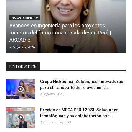
INSIGHTS MINEROS
Avances en ingeniería para los proyectos
mineros del futuro: una mirada desde Perú |
¿
ARCADIS
-
5 agosto, 2026
-
EDITOR'S PICK
Grupo Hidráulica: Soluciones innovadoras
para el transporte de relaves en la...
28 agosto, 2023
Brexton en MECA PERÚ 2023: Soluciones
tecnológicas y su colaboración con...
28 noviembre, 2023