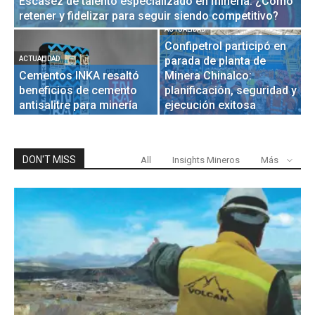
Escasez de talento especializado en minería: ¿Cómo
G
retener y fidelizar para seguir siendo competitivo?
e
ACTUALIDAD
DE
Confipetrol participó en
O
parada de planta de
p
ACTUALIDAD
Cementos INKA resaltó
Minera Chinalco:
C
beneficios de cemento
planificación, seguridad y
M
antisalitre para minería
ejecución exitosa
N
DON'T MISS
All
Insights Mineros
Más