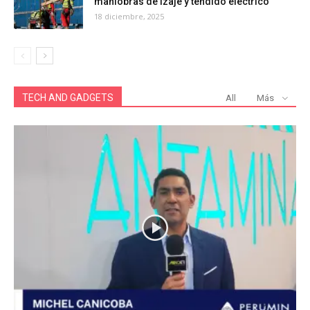
maniobras de izaje y tendido eléctrico
18 diciembre, 2025
TECH AND GADGETS
All
Más