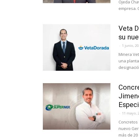
Ojeda Chav
empresa. C
Veta D
su nue
-
1 junio, 2
Minera Ve
una planta
designació
Concre
Jimen
Especi
-
11 mayo, 
Concretos 
nuevo Gere
más de 20 