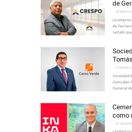
de Ge
-
18 febrero
La empres
de Fernan
señaló que 
Socied
Tomás
-
2 febrero,
Sociedad M
Gonzales P
General de
Cemen
como 
-
31 diciem
CEMENTOS I