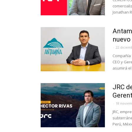
comerciali
Jonathan R
Antami
nuevo 
-
22 diciem
Compañía 
CEO y Ger
asumirá el 
JRC de
Gerent
-
18 noviem
JRC, empre
subterránea
Perú, Méxi