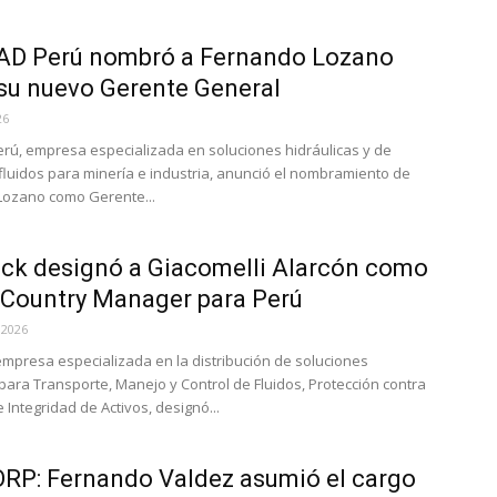
D Perú nombró a Fernando Lozano
u nuevo Gerente General
26
ú, empresa especializada en soluciones hidráulicas y de
 fluidos para minería e industria, anunció el nombramiento de
Lozano como Gerente...
ck designó a Giacomelli Alarcón como
Country Manager para Perú
 2026
empresa especializada en la distribución de soluciones
 para Transporte, Manejo y Control de Fluidos, Protección contra
 Integridad de Activos, designó...
RP: Fernando Valdez asumió el cargo