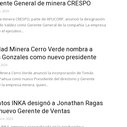
rente General de minera CRESPO
, 2026
a minera CRESPO, parte de APUCORP, anunció la designación
do Valdez como Gerente General de la compañía. La empresa
el ejecutivo...
ad Minera Cerro Verde nombra a
 Gonzales como nuevo presidente
 2026
inera Cerro Verde anunció la incorporación de Tomás
aihua como nuevo Presidente del directorio y Gerente
 la empresa minera. quien...
tos INKA designó a Jonathan Ragas
nuevo Gerente de Ventas
bre, 2025
NKA, empresa especializada en la producción y