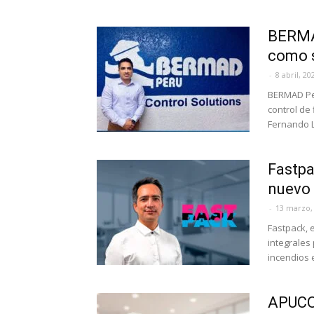
BERMA
como s
-
8 abril, 20
BERMAD Per
control de
Fernando 
Fastpa
nuevo 
-
13 marzo,
Fastpack, 
integrales
incendios e
APUCO