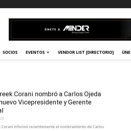
SOCIOS
EVENTOS
VENDOR LIST [DIRECTORIO]
ÚNE
reek Corani nombró a Carlos Ojeda
uevo Vicepresidente y Gerente
al
026
 Corani informó recientemente el nombramiento de Carlos