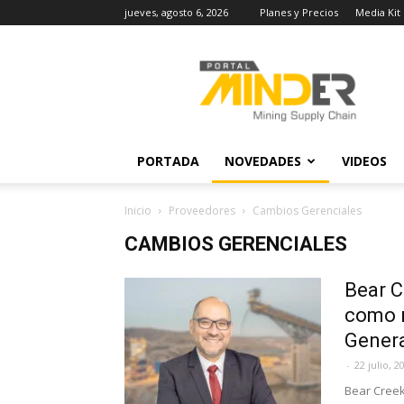
jueves, agosto 6, 2026
Planes y Precios
Media Kit
MINDER
Actualidad
Minera
PORTADA
NOVEDADES
VIDEOS
Inicio
Proveedores
Cambios Gerenciales
CAMBIOS GERENCIALES
Bear C
como n
Gener
-
22 julio, 2
Bear Creek