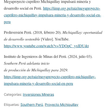
Megaproyecto cuprífero Michiquillay impulsará minería y
desarrollo social en Perú.
https://iimp.org.pe/raiz/megaproyecto-
cuprifero-michiquillay-impulsara-mineria-y-desarrollo-social-en-
peru
ProInversión Perú. (2018, febrero 20).
Michiquillay: oportunidad
de desarrollo sostenible
[Video]. YouTube.
https://www.youtube.com/watch?v=YDOpC_yxIDU&t
Instituto de Ingenieros de Minas del Perú. (2024, julio 03).
Southern Perú adelanta inicio
de producción de Michiquillay para 2029.
https://iimp.org.pe/raiz/megaproyecto-cuprifero-michiquillay-
impulsara-mineria-y-desarrollo-social-en-peru
Categorías:
Inversiones Mineras
Etiquetas:
Southern Perú
,
Proyecto Michiquillay