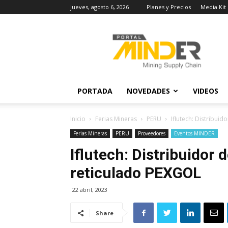
jueves, agosto 6, 2026
Planes y Precios
Media Kit
MINDER
Actualidad
Minera
PORTADA
NOVEDADES
VIDEOS
Inicio
Ferias Mineras
PERU
Iflutech: Distribuid
Ferias Mineras
PERU
Proveedores
Eventos MINDER
Iflutech: Distribuidor 
reticulado PEXGOL
22 abril, 2023
Share