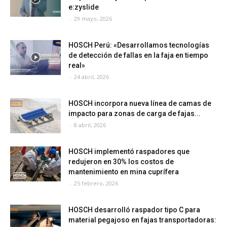
e:zyslide
-
29 mayo, 2026
HOSCH Perú: «Desarrollamos tecnologías
de detección de fallas en la faja en tiempo
real»
-
24 abril, 2026
HOSCH incorpora nueva línea de camas de
impacto para zonas de carga de fajas...
-
8 abril, 2026
HOSCH implementó raspadores que
redujeron en 30% los costos de
mantenimiento en mina cuprífera
-
25 febrero, 2026
HOSCH desarrolló raspador tipo C para
material pegajoso en fajas transportadoras: