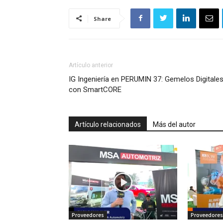
Share
Artículo anterior
IG Ingeniería en PERUMIN 37: Gemelos Digitale
con SmartCORE
Artículo relacionados
Más del autor
Proveedores
Proveedores