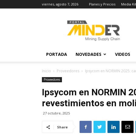
viernes, agosto 7, 2026
Planes y Precios
Media Ki
MINDER
Actualidad
Minera
PORTADA
NOVEDADES
VIDEOS
Inicio
Proveedores
Ipsycom en NORMIN 2025: cam
Proveedores
Ipsycom en NORMIN 20
revestimientos en mol
27 octubre, 2025
Share