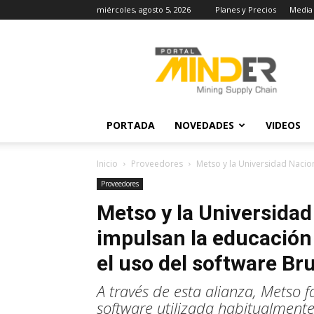
miércoles, agosto 5, 2026
Planes y Precios
Media 
MINDER
Actualidad
Minera
PORTADA
NOVEDADES
VIDEOS
Inicio
Proveedores
Metso y la Universidad Nacion
Proveedores
Metso y la Universidad 
impulsan la educación
el uso del software B
A través de esta alianza, Metso fa
software utilizada habitualmente