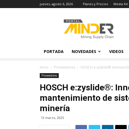
jueves, agosto 6, 2026
Planes y Precios
Media Kit
MINDER
Actualidad
Minera
PORTADA
NOVEDADES
VIDEOS
Inicio
Proveedores
HOSCH e:zyslide®: Innovación
Proveedores
HOSCH e:zyslide®: Inn
mantenimiento de sist
minería
13 marzo, 2025