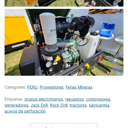
Categorías:
PERU
,
Proveedores
,
Ferias Mineras
Etiquetas:
grupos electrógenos
,
repuestos
,
compresores
,
generadores
,
Jack Drill
,
Rock Drill
,
tractores
,
lubricantes
,
aceros de perforación