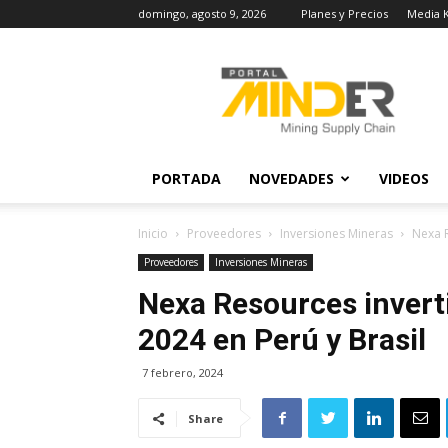
domingo, agosto 9, 2026
Planes y Precios
Media K
MINDER
Actualidad
Minera
PORTADA
NOVEDADES
VIDEOS
Inicio
Proveedores
Inversiones Mineras
Nexa R
Proveedores
Inversiones Mineras
Nexa Resources invert
2024 en Perú y Brasil
7 febrero, 2024
Share