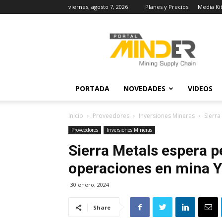
viernes, agosto 7, 2026
Planes y Precios
Media Ki
MINDER
Actualidad
Minera
PORTADA
NOVEDADES
VIDEOS
Inicio
Proveedores
Inversiones Mineras
Sierr
Proveedores
Inversiones Mineras
Sierra Metals espera 
operaciones en mina Y
30 enero, 2024
Share