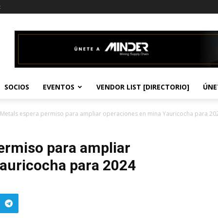
t
SOCIOS
EVENTOS
VENDOR LIST [DIRECTORIO]
ÚNE
a Metals espera permiso para ampliar operaciones en mina Yauricocha para 20
permiso para ampliar
auricocha para 2024