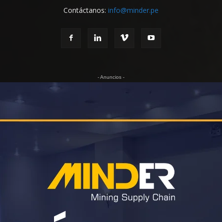
Contáctanos:
info@minder.pe
- Anuncios -