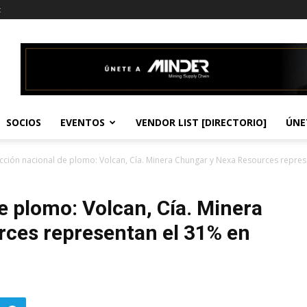
t
SOCIOS
EVENTOS
VENDOR LIST [DIRECTORIO]
ÚNE
ción nacional de plomo: Volcan, Cía. Minera Chungar y Nexa Resources represe
e plomo: Volcan, Cía. Minera
ces representan el 31% en