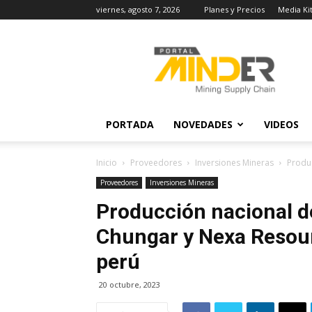
viernes, agosto 7, 2026
Planes y Precios
Media Ki
MINDER
Actualidad
Minera
PORTADA
NOVEDADES
VIDEOS
Inicio
Proveedores
Inversiones Mineras
Produc
Proveedores
Inversiones Mineras
Producción nacional d
Chungar y Nexa Resour
perú
20 octubre, 2023