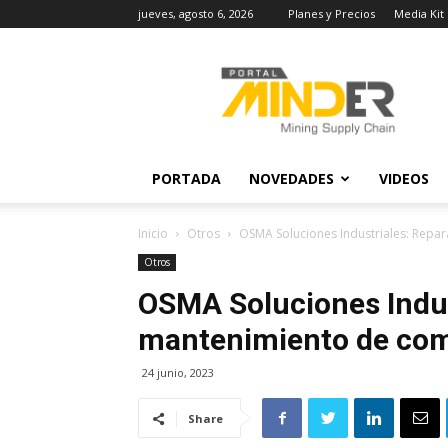
jueves, agosto 6, 2026
Planes y Precios
Media Kit
MINDER
Actualidad
Minera
PORTADA
NOVEDADES
VIDEOS
Inicio
Otros
OSMA Soluciones Industriales: Rep
Otros
OSMA Soluciones Indus
mantenimiento de co
24 junio, 2023
Share