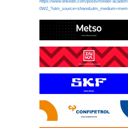
https://www.linkedin.com/posts/minder-acade
0W2_?utm_source=share&utm_medium=memb