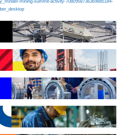
my_minder-mining-summit-activity-7080958736369885184-
er_desktop