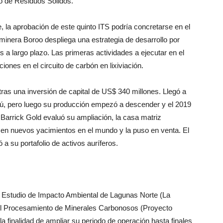
o de Residuos Sólidos.
la aprobación de este quinto ITS podría concretarse en el
 minera Boroo despliega una estrategia de desarrollo por
s a largo plazo. Las primeras actividades a ejecutar en el
iones en el circuito de carbón en lixiviación.
tras una inversión de capital de US$ 340 millones. Llegó a
ú, pero luego su producción empezó a descender y el 2019
 Barrick Gold evaluó su ampliación, la casa matriz
e en nuevos yacimientos en el mundo y la puso en venta. El
 a su portafolio de activos auríferos.
l Estudio de Impacto Ambiental de Lagunas Norte (La
del Procesamiento de Minerales Carbonosos (Proyecto
finalidad de ampliar su periodo de operación hasta finales