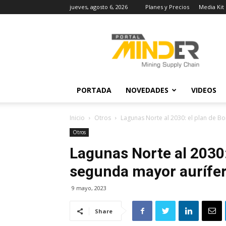
jueves, agosto 6, 2026
Planes y Precios
Media Kit
MINDER
Actualidad
Minera
PORTADA
NOVEDADES
VIDEOS
Inicio
Otros
Lagunas Norte al 2030: el plan de B
Otros
Lagunas Norte al 2030:
segunda mayor aurífer
9 mayo, 2023
Share