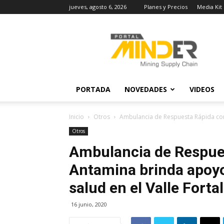
jueves, agosto 6, 2026
Planes y Precios
Media Kit
MINDER
Actualidad
Minera
PORTADA
NOVEDADES
VIDEOS
Inicio
Otros
Ambulancia de Respuesta Rápida con
Otros
Ambulancia de Respues
Antamina brinda apoyo
salud en el Valle Forta
16 junio, 2020