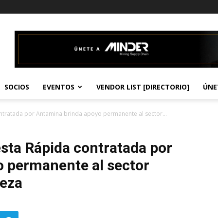
SOCIOS
EVENTOS
VENDOR LIST [DIRECTORIO]
ÚNE
tratada por Antamina brinda apoyo permanente al sector...
ta Rápida contratada por
 permanente al sector
leza