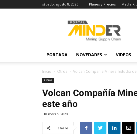
sábado, agosto 8, 2026
Planes y Precios
Media Kit
MINDER
Actualidad
Minera
PORTADA
NOVEDADES
VIDEOS
Inicio
Otros
Volcan Compañía Minera: Estudio de 
Otros
Volcan Compañía Miner
este año
10 marzo, 2020
Share