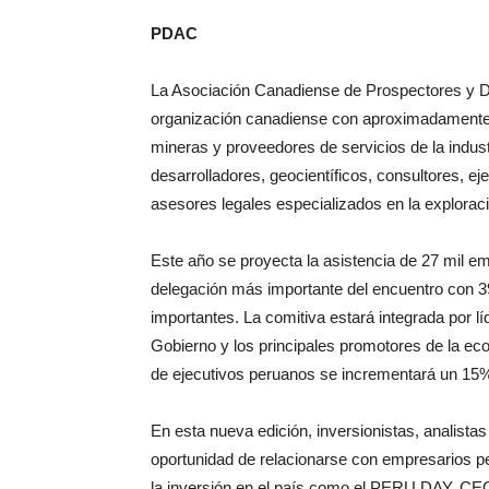
PDAC
La Asociación Canadiense de Prospectores y De
organización canadiense con aproximadamente
mineras y proveedores de servicios de la indus
desarrolladores, geocientíficos, consultores, ej
asesores legales especializados en la explorac
Este año se proyecta la asistencia de 27 mil em
delegación más importante del encuentro con 39
importantes. La comitiva estará integrada por lí
Gobierno y los principales promotores de la ec
de ejecutivos peruanos se incrementará un 15
En esta nueva edición, inversionistas, analista
oportunidad de relacionarse con empresarios p
la inversión en el país como el PERU DAY, C