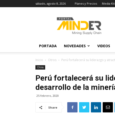
sábado, agosto 8, 2026
Planes y Precios
Media Kit
MINDER
Actualidad
Minera
PORTADA
NOVEDADES
VIDEOS
Inicio
Otros
Perú fortalecerá su liderazgo y atract
Otros
Perú fortalecerá su lid
desarrollo de la miner
25 febrero, 2020
Share