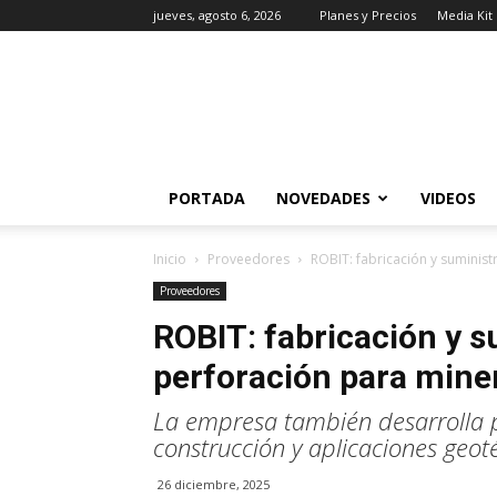
jueves, agosto 6, 2026
Planes y Precios
Media Kit
MINDER
Actualidad
Minera
PORTADA
NOVEDADES
VIDEOS
Inicio
Proveedores
ROBIT: fabricación y suminis
Proveedores
ROBIT: fabricación y s
perforación para mine
La empresa también desarrolla 
construcción y aplicaciones geot
26 diciembre, 2025