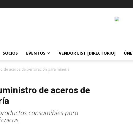
SOCIOS
EVENTOS
VENDOR LIST [DIRECTORIO]
ÚNE
tro de aceros de perforación para minería
uministro de aceros de
ría
productos consumibles para
écnicas.