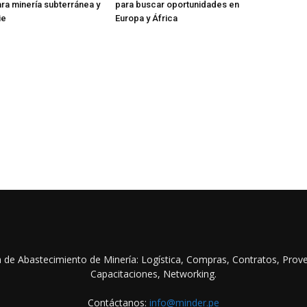
ara minería subterránea y
para buscar oportunidades en
ie
Europa y África
na de Abastecimiento de Minería: Logística, Compras, Contratos, Prov
Capacitaciones, Networking.
Contáctanos:
info@minder.pe