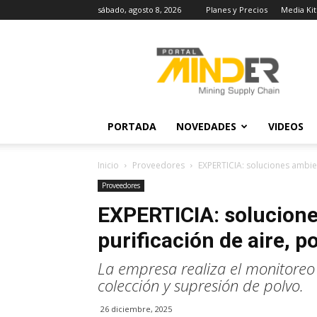
sábado, agosto 8, 2026
Planes y Precios
Media Kit
MINDER
Actualidad
Minera
PORTADA
NOVEDADES
VIDEOS
Inicio
Proveedores
EXPERTICIA: soluciones ambien
Proveedores
EXPERTICIA: solucione
purificación de aire, p
La empresa realiza el monitoreo d
colección y supresión de polvo.
26 diciembre, 2025