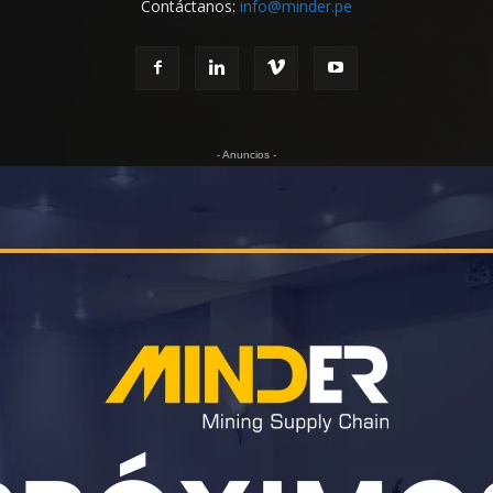
Contáctanos:
info@minder.pe
- Anuncios -