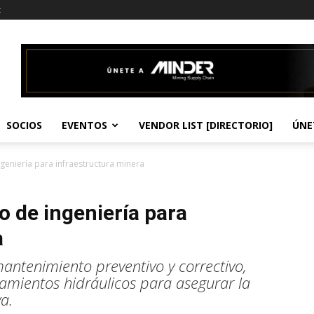
t
SOCIOS
EVENTOS
VENDOR LIST [DIRECTORIO]
ÚNE
ngeniería para infraestructura minera
lo de ingeniería para
a
antenimiento preventivo y correctivo,
mientos hidráulicos para asegurar la
a.