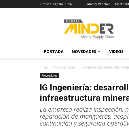
viernes, agosto 7, 2026
Planes y Precios
Media Ki
MINDER
Actualidad
Minera
PORTADA
NOVEDADES
VIDEOS
Inicio
Proveedores
IG Ingeniería: desarrollo de i
Proveedores
IG Ingeniería: desarrol
infraestructura miner
La empresa realiza inspección, m
reparación de mangueras, acopla
continuidad y seguridad operativ