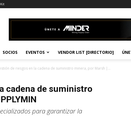
Kit
SOCIOS
EVENTOS
VENDOR LIST [DIRECTORIO]
ÚNE
stión de riesgos en la cadena de suministro minera, por Marsh |...
la cadena de suministro
SUPPLYMIN
ecializados para garantizar la