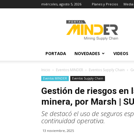
miércoles, agosto 5, 2026
Planes y Precios
Media 
MINDER
Actualidad
Minera
PORTADA
NOVEDADES
VIDEOS
Inicio
Eventos MINDER
Eventos Supply Chain
Ge
Eventos MINDER
Eventos Supply Chain
Gestión de riesgos en 
minera, por Marsh | 
Se destacó el uso de seguros esp
continuidad operativa.
13 noviembre, 2025