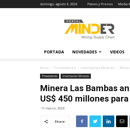
domingo, agosto 9, 2026
Planes y Precios
Media K
MINDER
Actualidad
Minera
PORTADA
NOVEDADES
VIDEOS
Inicio
Proveedores
Inversiones Mineras
Minera
Proveedores
Inversiones Mineras
Minera Las Bambas anu
US$ 450 millones para
11 marzo, 2024
Share