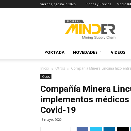
viernes, agosto 7, 2026
Planes y Precios
Media Ki
MINDER
Actualidad
Minera
PORTADA
NOVEDADES
VIDEOS
Inicio
Otros
Compañía Minera Lincuna hizo entre
Otros
Compañía Minera Linc
implementos médicos p
Covid-19
5 mayo, 2020