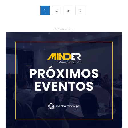
1
2
3
- Advertisement -