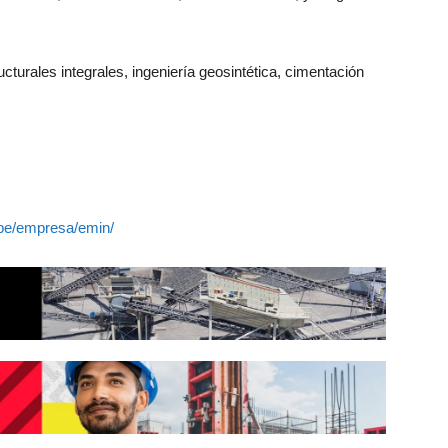
turales integrales, ingeniería geosintética, cimentación
pe/empresa/emin/