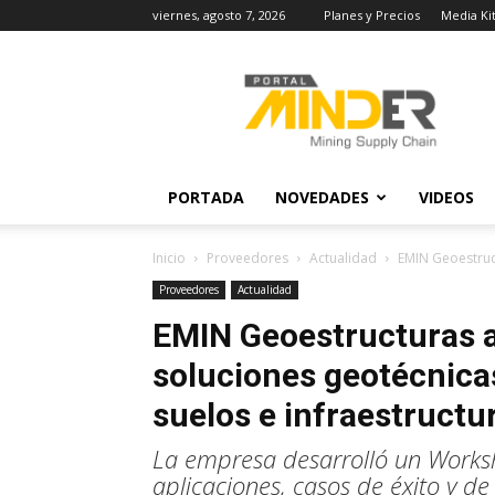
viernes, agosto 7, 2026
Planes y Precios
Media Ki
MINDER
Actualidad
Minera
PORTADA
NOVEDADES
VIDEOS
Inicio
Proveedores
Actualidad
EMIN Geoestruc
Proveedores
Actualidad
EMIN Geoestructuras 
soluciones geotécnica
suelos e infraestructu
La empresa desarrolló un Works
aplicaciones, casos de éxito y d