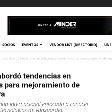
t
SOCIOS
EVENTOS
VENDOR LIST [DIRECTORIO]
ÚNE
turas abordó tendencias en soluciones geotécnicas para mejoramiento de suel
abordó tendencias en
s para mejoramiento de
ra
hop Internacional enfocado a conocer
e tecnologías de vanguardia.