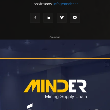
Contáctanos:
info@minder.pe
- Anuncios -