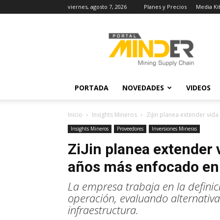
viernes, agosto 7, 2026
Planes y Precios
Media Ki
MINDER
Actualidad
Minera
PORTADA
NOVEDADES
VIDEOS
Inicio
Insights Mineros
ZiJin planea extender vida
Insights Mineros
Proveedores
Inversiones Mineras
ZiJin planea extender v
años más enfocado en
La empresa trabaja en la definici
operación, evaluando alternativas
infraestructura.