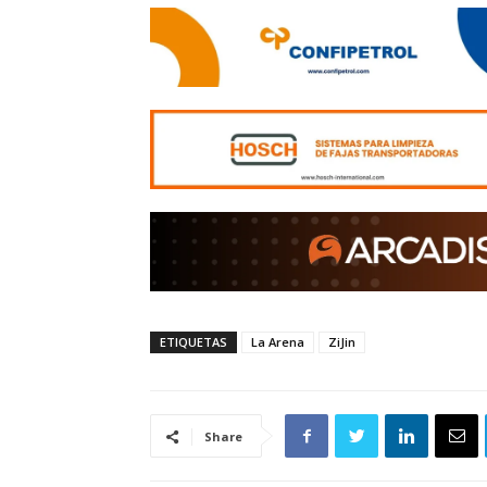
ETIQUETAS
La Arena
ZiJin
Share