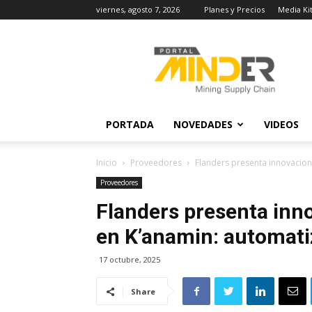
viernes, agosto 7, 2026
Planes y Precios
Media Ki
MINDER
Actualidad
Minera
PORTADA
NOVEDADES
VIDEOS
Inicio
Proveedores
Flanders presenta innovacion
Proveedores
Flanders presenta inn
en K’anamin: automati
17 octubre, 2025
Share