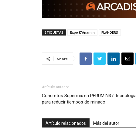
ETIQUETAS
Expo K'Anamin
FLANDERS
Share
Artículo anterior
Concretos Supermix en PERUMIN37: tecnologí
para reducir tiempos de minado
Artículo relacionados
Más del autor