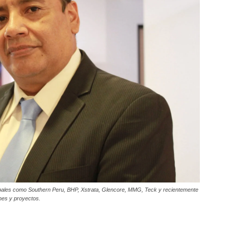
obales como Southern Peru, BHP, Xstrata, Glencore, MMG, Teck y recientemente
nes y proyectos.