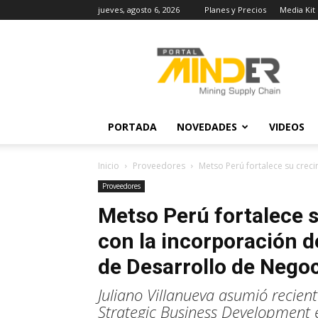
jueves, agosto 6, 2026
Planes y Precios
Media Kit
MINDER
Actualidad
Minera
PORTADA
NOVEDADES
VIDEOS
Inicio
Proveedores
Metso Perú fortalece su creci
Proveedores
Metso Perú fortalece 
con la incorporación 
de Desarrollo de Nego
Juliano Villanueva asumió reci
Strategic Business Development e