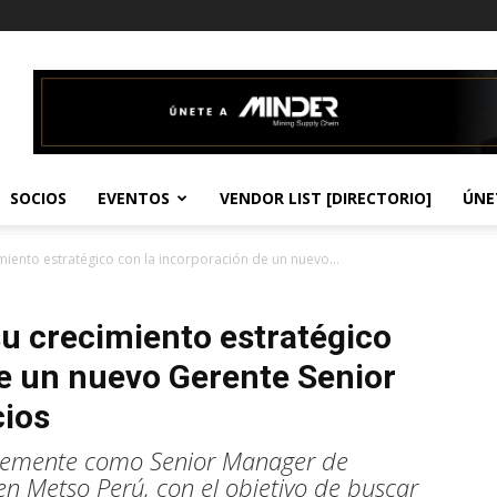
SOCIOS
EVENTOS
VENDOR LIST [DIRECTORIO]
ÚNE
miento estratégico con la incorporación de un nuevo...
su crecimiento estratégico
de un nuevo Gerente Senior
cios
entemente como Senior Manager de
n Metso Perú, con el objetivo de buscar