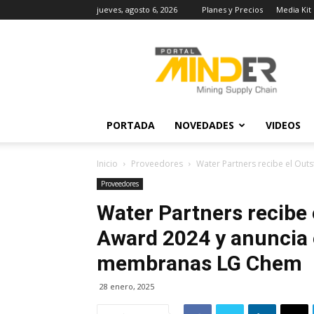
jueves, agosto 6, 2026
Planes y Precios
Media Kit
MINDER
Actualidad
Minera
PORTADA
NOVEDADES
VIDEOS
Inicio
Proveedores
Water Partners recibe el Outs
Proveedores
Water Partners recibe
Award 2024 y anuncia e
membranas LG Chem
28 enero, 2025