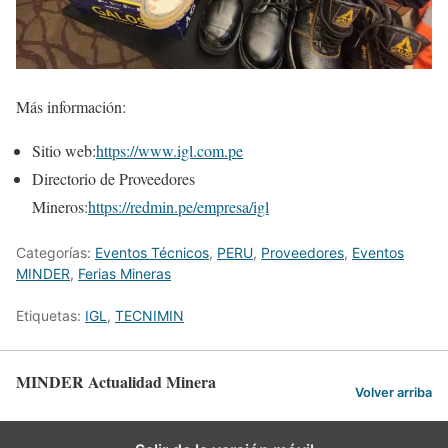
Más información:
Sitio web:
https://www.igl.com.pe
Directorio de Proveedores
Mineros:
https://redmin.pe/empresa/igl
Categorías:
Eventos Técnicos
,
PERU
,
Proveedores
,
Eventos
MINDER
,
Ferias Mineras
Etiquetas:
IGL
,
TECNIMIN
MINDER Actualidad Minera
Volver arriba