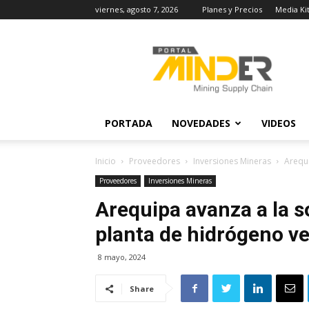
viernes, agosto 7, 2026
Planes y Precios
Media Ki
MINDER
Actualidad
Minera
PORTADA
NOVEDADES
VIDEOS
Inicio
Proveedores
Inversiones Mineras
Arequi
Proveedores
Inversiones Mineras
Arequipa avanza a la s
planta de hidrógeno ve
8 mayo, 2024
Share