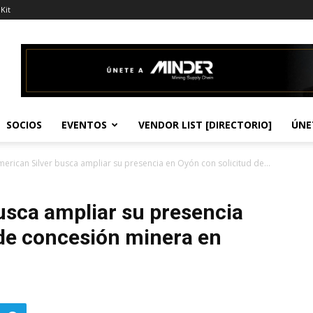
Kit
SOCIOS
EVENTOS
VENDOR LIST [DIRECTORIO]
ÚNE
erican Silver busca ampliar su presencia en Oyón con solicitud de...
usca ampliar su presencia
 de concesión minera en