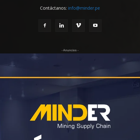
Contáctanos:
info@minder.pe
- Anuncios -