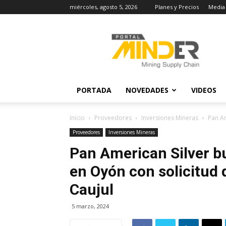
miércoles, agosto 5, 2026
Planes y Precios
Media 
MINDER
Actualidad
Minera
PORTADA
NOVEDADES
VIDEOS
Inicio
Proveedores
Inversiones Mineras
Pan Am
Proveedores
Inversiones Mineras
Pan American Silver b
en Oyón con solicitud
Caujul
5 marzo, 2024