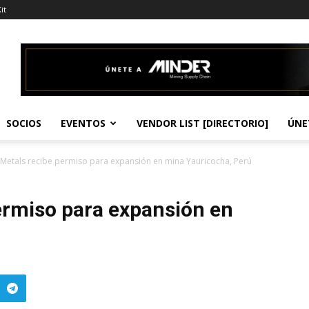
it
SOCIOS
EVENTOS
VENDOR LIST [DIRECTORIO]
ÚNE
 Metals recibe permiso para expansión en mina Yauricocha, Perú
ermiso para expansión en