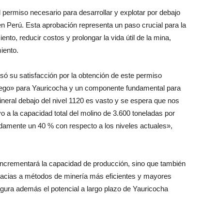
l permiso necesario para desarrollar y explotar por debajo
en Perú. Esta aprobación representa un paso crucial para la
nto, reducir costos y prolongar la vida útil de la mina,
iento.
ó su satisfacción por la obtención de este permiso
juego» para Yauricocha y un componente fundamental para
ineral debajo del nivel 1120 es vasto y se espera que nos
o a la capacidad total del molino de 3.600 toneladas por
damente un 40 % con respecto a los niveles actuales»,
 incrementará la capacidad de producción, sino que también
racias a métodos de minería más eficientes y mayores
ura además el potencial a largo plazo de Yauricocha