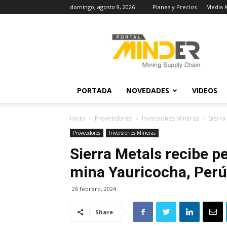
domingo, agosto 9, 2026
Planes y Precios
Media K
MINDER
Actualidad
Minera
PORTADA
NOVEDADES
VIDEOS
Inicio
Proveedores
Inversiones Mineras
Sierra
Proveedores
Inversiones Mineras
Sierra Metals recibe p
mina Yauricocha, Perú
26 febrero, 2024
Share