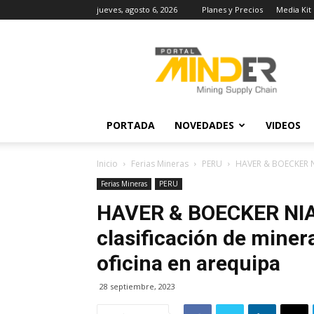
jueves, agosto 6, 2026
Planes y Precios
Media Kit
MINDER
Actualidad
Minera
PORTADA
NOVEDADES
VIDEOS
Inicio
Ferias Mineras
PERU
HAVER & BOECKER NI
Ferias Mineras
PERU
HAVER & BOECKER NIA
clasificación de miner
oficina en arequipa
28 septiembre, 2023