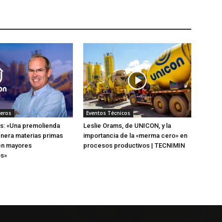
neros
Eventos Técnicos
s: «Una premolienda
Leslie Orams, de UNICON, y la
enera materias primas
importancia de la «merma cero» en
en mayores
procesos productivos | TECNIMIN
os»