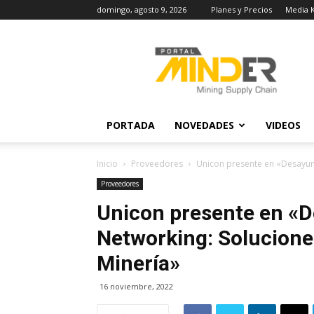
domingo, agosto 9, 2026
Planes y Precios
Media K
MINDER
Actualidad
Minera
PORTADA
NOVEDADES
VIDEOS
Inicio
Proveedores
Unicon presente en «Desayuno
Proveedores
Unicon presente en «
Networking: Solucione
Minería»
16 noviembre, 2022