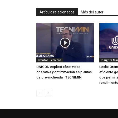
Artículo relacionados
Más del autor
Eventos Técnicos
Insights Mi
UNICON explicó efectividad
Leslie Oram
operativa y optimización en plantas
eficiente g
de pre-molienda | TECNIMIN
que permit
rendimient