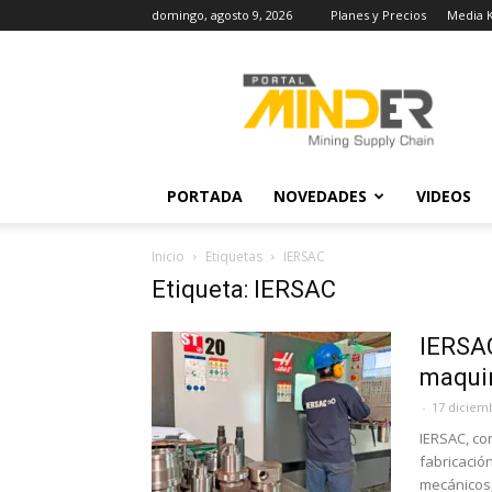
domingo, agosto 9, 2026
Planes y Precios
Media K
MINDER
Actualidad
Minera
PORTADA
NOVEDADES
VIDEOS
Inicio
Etiquetas
IERSAC
Etiqueta: IERSAC
IERSAC
maqui
-
17 diciem
IERSAC, co
fabricació
mecánicos,