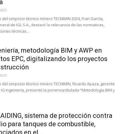
a
 2025
o del simposio técnico minero TECNIMIN 2024, Fran García,
neral de IGL S.A., destacó la relevancia de las normativas,
iones técnicas...
eniería, metodología BIM y AWP en
tos EPC, digitalizando los proyectos
strucción
 2025
o del simposio técnico minero TECNIMIN, Ricardo Apaza, gerente
 IG Ingeniería, presentó la ponencia titulada “Metodología BIM y
AIDING, sistema de protección contra
io para tanques de combustible,
nciados en el...