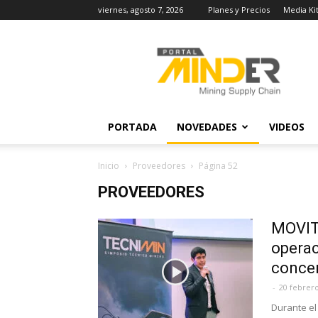
viernes, agosto 7, 2026
Planes y Precios
Media Ki
MINDER
Actualidad
Minera
PORTADA
NOVEDADES
VIDEOS
Inicio
Proveedores
Página 52
PROVEEDORES
MOVITE
operac
conce
-
20 febrero
Durante el