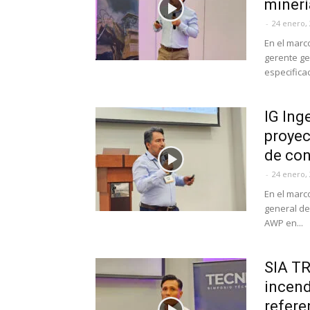
minerí
-
24 enero,
En el marc
gerente ge
especificac
IG Ing
proyec
de con
-
24 enero,
En el marc
general de
AWP en...
SIA TR
incend
refere