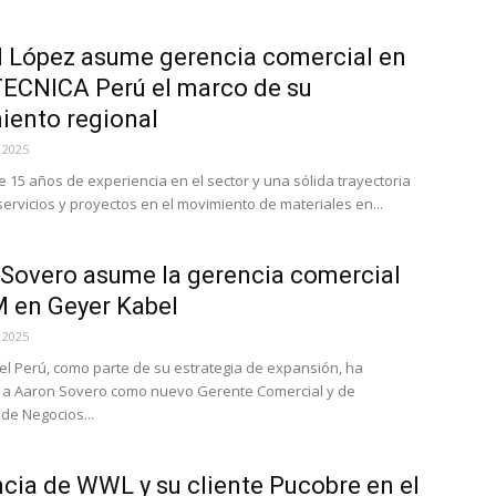
 López asume gerencia comercial en
ECNICA Perú el marco de su
iento regional
 2025
 15 años de experiencia en el sector y una sólida trayectoria
servicios y proyectos en el movimiento de materiales en...
Sovero asume la gerencia comercial
 en Geyer Kabel
 2025
l Perú, como parte de su estrategia de expansión, ha
 a Aaron Sovero como nuevo Gerente Comercial y de
 de Negocios...
cia de WWL y su cliente Pucobre en el