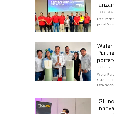
lanzam
-
31 enero,
En el reci
por el Mini
Water 
Partne
portafo
-
28 enero,
Water Part
Outstandin
Este recon
IGL, n
innova