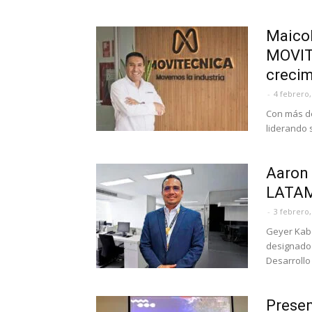
Maicol
MOVIT
crecim
-
4 febrero,
Con más de
liderando 
Aaron 
LATAM
-
3 febrero,
Geyer Kabe
designado
Desarrollo
Presen