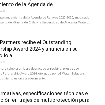
iento de la Agenda de...
 2025
ente lanzamiento de la Agenda de Relaves 2025-2026, impulsado
sterio de Minería de Chile y la Universidad de Atacama, Water,...
Partners recibe el Outstanding
rship Award 2024 y anuncia en su
lio a...
 2025
ners celebra un logro destacado al recibir el prestigioso
g Partnership Award 2024, otorgado por LG Water Solutions.
ocimiento es un agradecimiento...
ormativas, especificaciones técnicas e
ción en trajes de multiprotección para