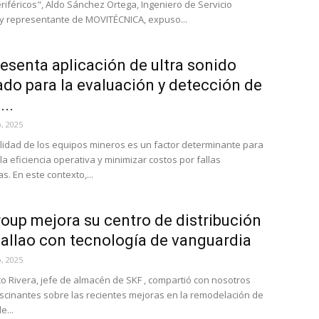
riféricos", Aldo Sánchez Ortega, Ingeniero de Servicio
y representante de MOVITÉCNICA, expuso...
esenta aplicación de ultra sonido
do para la evaluación y detección de
...
, 2025
ilidad de los equipos mineros es un factor determinante para
la eficiencia operativa y minimizar costos por fallas
. En este contexto,...
oup mejora su centro de distribución
Callao con tecnología de vanguardia
, 2025
co Rivera, jefe de almacén de SKF , compartió con nosotros
ascinantes sobre las recientes mejoras en la remodelación de
e...