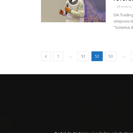
-
24 enero,
SIA Tradin
simposio t
"Sistema d
...
...
1
51
52
53