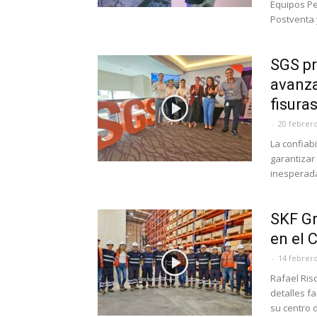
Equipos Pe
Postventa 
SGS pr
avanza
fisuras
-
20 febrero
La confiab
garantizar 
inesperadas
SKF Gr
en el 
-
14 febrero
Rafael Ris
detalles f
su centro d