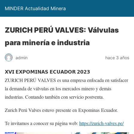
MINDER Actualidad Minera
ZURICH PERÚ VALVES: Válvulas
para minería e industria
admin
hace 3 años
𝗫𝗩𝗜 𝗘𝗫𝗣𝗢𝗠𝗜𝗡𝗔𝗦 𝗘𝗖𝗨𝗔𝗗𝗢𝗥 𝟮𝟬𝟮𝟯
ZURICH PERÚ VALVES es una empresa enfocada en satisfacer
la demanda de válvulas en los mercados minero y demás
industrias. Contando también con servicio postventa.
Zurich Perú Valves estuvo presente en Expominas Ecuador.
Te invitamos a conocer su página web:
https://zurich-valves.pe/