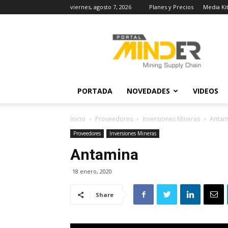
viernes, agosto 7, 2026
Planes y Precios
Media Ki
MINDER
Actualidad
Minera
PORTADA
NOVEDADES
VIDEOS
Inicio
Proveedores
Inversiones Mineras
Antam
Proveedores
Inversiones Mineras
Antamina
18 enero, 2020
Share