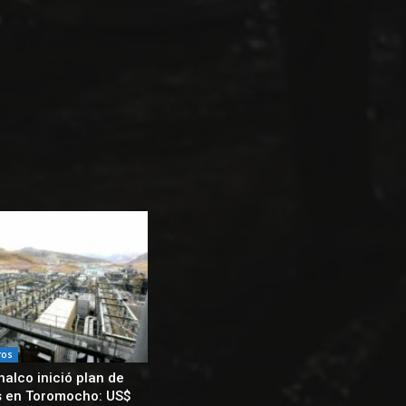
ros
alco inició plan de
s en Toromocho: US$