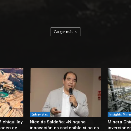
Cargar más
Entrevistas
Insights Mine
ichiquillay
Nicolás Saldaña: «Ninguna
Minera Chin
macén de
innovación es sostenible si no es
inversione