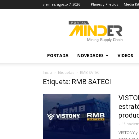
viernes, agosto 7, 2026
Planes y Precios
Media Ki
MINDER
Actualidad
Minera
PORTADA
NOVEDADES
VIDEOS
Inicio
Etiquetas
RMB SATECI
Etiqueta: RMB SATECI
VISTON
estrat
produc
-
18 noviem
VISTONY y 