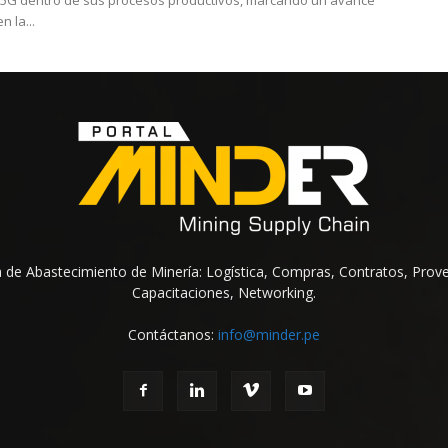
 5G dentro de sus procesos productivos, marcando un avance
n la...
na de Abastecimiento de Minería: Logística, Compras, Contratos, Prov
Capacitaciones, Networking.
Contáctanos:
info@minder.pe