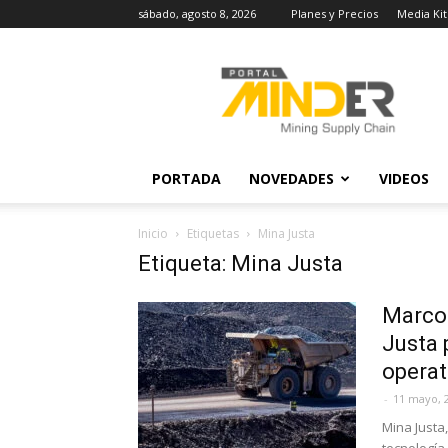
sábado, agosto 8, 2026
Planes y Precios
Media Kit
MINDER
Actualidad
Minera
PORTADA
NOVEDADES
VIDEOS
Inicio
Etiquetas
Mina Justa
Etiqueta: Mina Justa
Marcob
Justa 
operat
-
11 mayo, 
Mina Justa