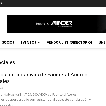
it
SOCIOS
EVENTOS
VENDOR LIST [DIRECTORIO]
ÚNE
eciales
as antiabrasivas de Facmetal Aceros
ales
023
 antiabrasiva T-1, T-21, 500V 400V de Facmtetal Aceros
; es de acero aleado con resistencia al desgaste por abrasión y
iedades...