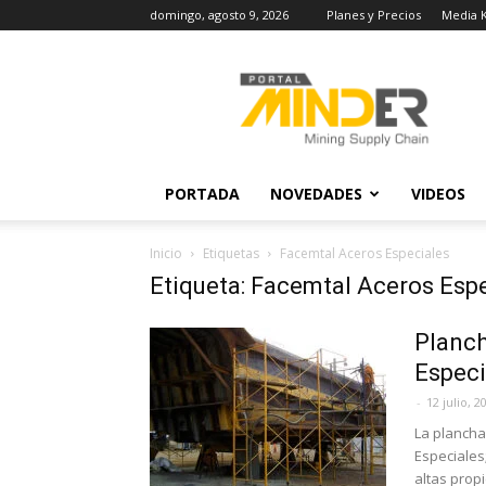
domingo, agosto 9, 2026
Planes y Precios
Media K
MINDER
Actualidad
Minera
PORTADA
NOVEDADES
VIDEOS
Inicio
Etiquetas
Facemtal Aceros Especiales
Etiqueta: Facemtal Aceros Esp
Planch
Especi
-
12 julio, 2
La plancha
Especiales
altas prop