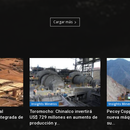
Cargar más
Insights Mineros
Insights Mine
al
Toromocho: Chinalco invertirá
Pecoy Copp
ntegrada de
US$ 729 millones en aumento de
nueva máqu
producción y...
su...