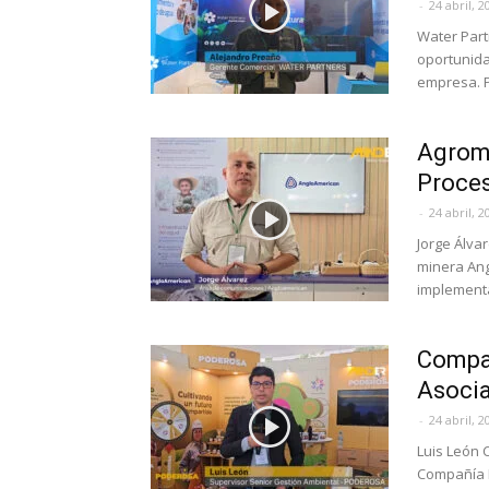
-
24 abril, 2
Water Part
oportunida
empresa. P
Agromi
Proces
-
24 abril, 2
Jorge Álva
minera Ang
implementa
Compa
Asocia
-
24 abril, 2
Luis León 
Compañía M