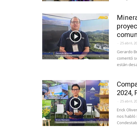
Miner
proyec
comun
-
25 abril, 2
Gerardo B
comentó so
están desa
Compa
2024, 
-
25 abril, 2
Erick Oliv
nos habló 
Condestable