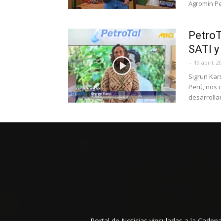
Agromin Pe
PetroT
SATI y
-
19 abril, 2
Sigrun Kar
Perú, nos 
desarrollan
Portal de Noticias vinculadas a la Cade