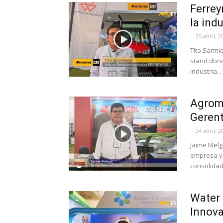
Ferrey
la ind
-
25 abril, 2
Tito Sarmie
stand don
industria...
Agromi
Gerent
-
24 abril, 2
Jaime Melg
empresa y s
consolidado
Water 
Innova