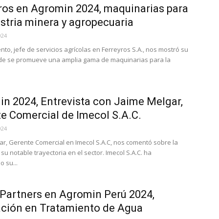
ros en Agromin 2024, maquinarias para
ustria minera y agropecuaria
024
nto, jefe de servicios agrícolas en Ferreyros S.A., nos mostró su
de se promueve una amplia gama de maquinarias para la
n 2024, Entrevista con Jaime Melgar,
e Comercial de Imecol S.A.C.
024
ar, Gerente Comercial en Imecol S.A.C, nos comentó sobre la
u notable trayectoria en el sector. Imecol S.A.C. ha
 su...
Partners en Agromin Perú 2024,
ción en Tratamiento de Agua