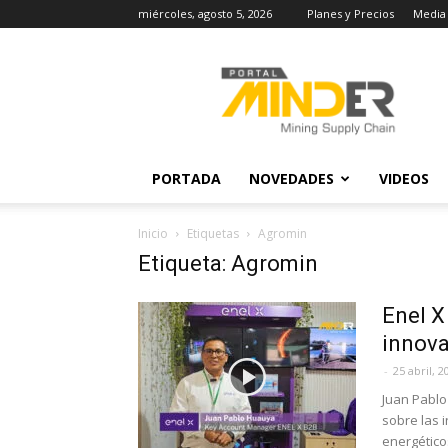
miércoles, agosto 5, 2026
Planes y Precios
Media 
MINDER
Actualidad
Minera
PORTADA
NOVEDADES
VIDEOS
Inicio
Etiquetas
Agromin
Etiqueta: Agromin
Enel X
innova
-
25 abril, 2
Juan Pablo
sobre las 
energéticos