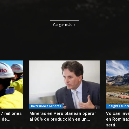
Cargar más
Inversiones Mineras
Insights Mine
77 millones
Mineras en Perú planean operar
Volcan inve
 de...
al 80% de producción en un...
en Romina:
será...