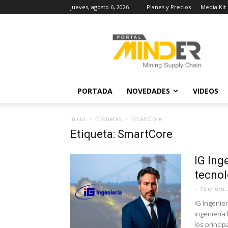
jueves, agosto 6, 2026
Planes y Precios
Media Kit
MINDER
Actualidad
Minera
PORTADA
NOVEDADES
VIDEOS
Inicio
Etiquetas
SmartCore
Etiqueta: SmartCore
IG Ing
tecnol
-
15 enero,
IG Ingenie
ingeniería
los princip