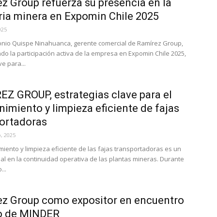
z Group refuerza su presencia en la
ria minera en Expomin Chile 2025
025
nio Quispe Ninahuanca, gerente comercial de Ramírez Group,
do la participación activa de la empresa en Expomin Chile 2025,
e para...
Z GROUP, estrategias clave para el
imiento y limpieza eficiente de fajas
ortadoras
, 2025
miento y limpieza eficiente de las fajas transportadoras es un
cial en la continuidad operativa de las plantas mineras. Durante
...
z Group como expositor en encuentro
o de MINDER