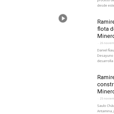
proceso de 
desde este
Ramire
flota 
Minero
-
26 noviem
Daniel Ñau
Desayuno 
desarrolla 
Ramire
constr
Miner
-
25 noviem
Saulo Chá
Antamina, 