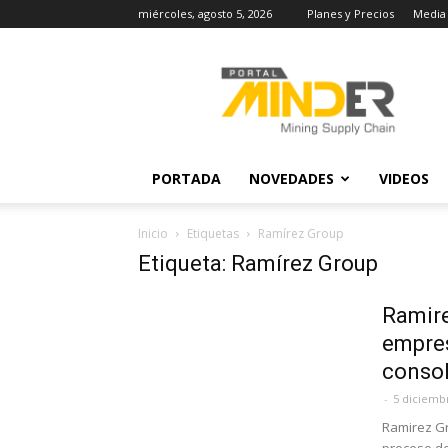
miércoles, agosto 5, 2026
Planes y Precios
Media 
MINDER
Actualidad
Minera
PORTADA
NOVEDADES
VIDEOS
Inicio
Etiquetas
Ramírez Group
Etiqueta: Ramírez Group
Ramire
empre
consol
-
5 diciemb
Ramirez Gr