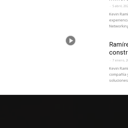
-
5 abril, 20
Kevin Ramí
experienci
Networking"
Ramíre
constr
-
7 enero, 
Kevin Ramí
compañía y
soluciones 