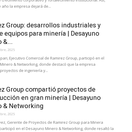
crecimiento corporativo y fortalecimiento institucional. Así,
 año la empresa dejará de...
z Group: desarrollos industriales y
de equipos para minería | Desayuno
 &...
bre, 2025
pari, Ejecutivo Comercial de Ramirez Group, participó en el
Minero & Networking, donde destacó que la empresa
proyectos de ingeniería y...
z Group compartió proyectos de
ucción en gran minería | Desayuno
o & Networking
bre, 2025
vez, Gerente de Proyectos de Ramirez Group para Minera
participó en el Desayuno Minero & Networking, donde resaltó la