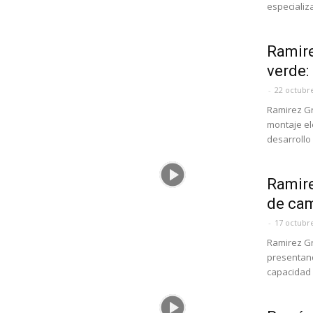
especializa
Ramire
verde:
-
22 octubre
Ramirez Gr
montaje el
desarrollo 
Ramire
de cam
-
17 octubre
Ramirez Gr
presentand
capacidad a