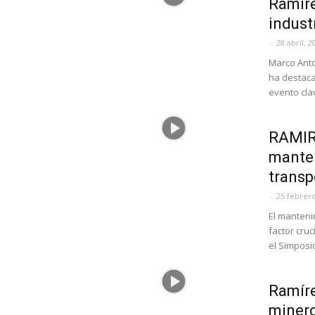
Ramíre
indust
-
28 abril, 2
Marco Anto
ha destaca
evento clav
RAMIRE
manten
transp
-
25 febrero
El manteni
factor cru
el Simposio
Ramíre
miner