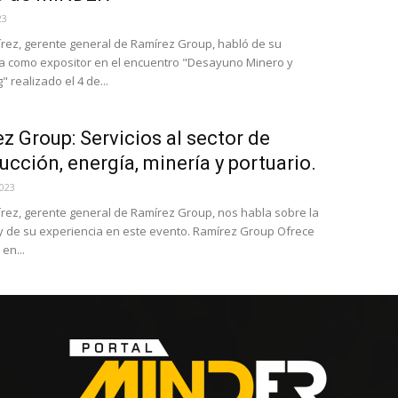
23
rez, gerente general de Ramírez Group, habló de su
a como expositor en el encuentro "Desayuno Minero y
 realizado el 4 de...
z Group: Servicios al sector de
ucción, energía, minería y portuario.
2023
rez, gerente general de Ramírez Group, nos habla sobre la
 de su experiencia en este evento. Ramírez Group Ofrece
en...