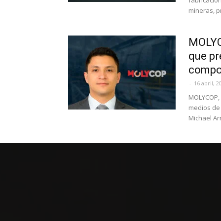
fabricació
mineras, p
MOLYC
que pr
compor
-
16 abril, 2
MOLYCOP, e
medios de 
Michael Ar