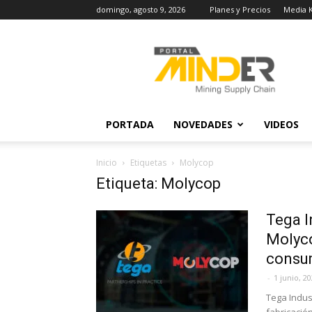
domingo, agosto 9, 2026
Planes y Precios
Media K
MINDER
Actualidad
Minera
PORTADA
NOVEDADES
VIDEOS
Inicio
Etiquetas
Molycop
Etiqueta: Molycop
Tega I
Molyco
consum
-
1 junio, 2
Tega Indus